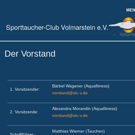
MEN
HOME
Sporttaucher-Club Volmarstein e.V.
DER VEREIN
AUSBILDUNG
Der Vorstand
TRAINING TAUCHEN
AQUAFITNESS
Bärbel Wagener (Aquafitness)
VEREINSLEBEN
1. Vorsitzender:
vorstand@stc-v.de
MITGLIEDER
Alexandra Morandin (Aquafitness)
2. Vorsitzende:
vorstand@stc-v.de
Matthias Wiemer (Tauchen)
Schriftführer: